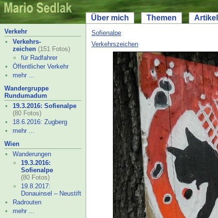
Über mich
Themen
Artikel
Verkehr
Sofienalpe
Verkehrs-
Verkehrszeichen
zeichen
(151 Fotos)
für Radfahrer
Öffentlicher Verkehr
mehr ...
Wandergruppe
Rundumadum
19.3.2016: Sofienalpe
(80 Fotos)
18.6.2016: Zugberg
mehr ...
Wien
Wanderungen
19.3.2016:
Sofienalpe
(80 Fotos)
19.8.2017:
Donauinsel – Neustift
Radrouten
mehr ...