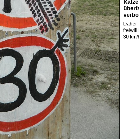
Katze
überf
verbo
Daher
freiwill
30 km/