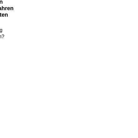
n
ahren
ten
ig
h?