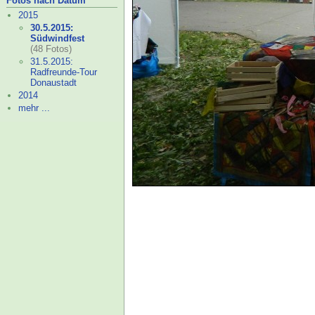
Fotos nach Datum
2015
30.5.2015:
Südwindfest
(48 Fotos)
31.5.2015:
Radfreunde-
Tour
Donaustadt
2014
mehr ...