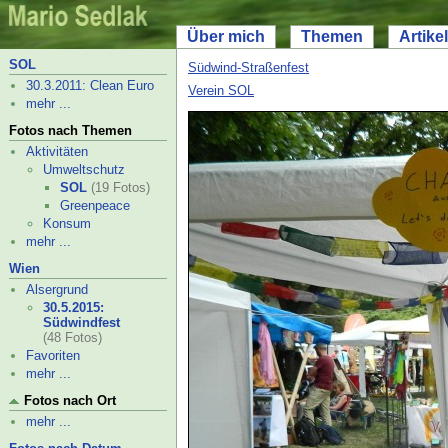
Über mich
Themen
Artikel
SOL
Südwind-
Straßenfest
30.3.2011: Clean Euro
Verein SOL
mehr ...
Fotos nach Themen
Aktivitäten
Umweltschutz
SOL
(19 Fotos)
Greenpeace
Konsum
mehr ...
Wien
Alsergrund
30.5.2015:
Südwindfest
(48 Fotos)
Favoriten
mehr ...
Fotos nach Ort
mehr ...