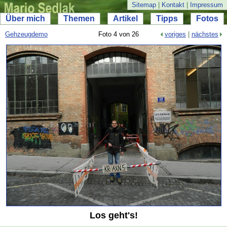
Sitemap
|
Kontakt
|
Impressum
Über mich
Themen
Artikel
Tipps
Fotos
Gehzeugdemo
Foto 4 von 26
voriges
|
nächstes
Los geht's!