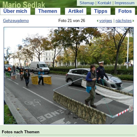
Sitemap
|
Kontakt
|
Impressum
Über mich
Themen
Artikel
Tipps
Fotos
Gehzeugdemo
Foto 21 von 26
voriges
|
nächstes
Fotos nach Themen