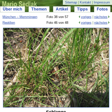
Sitemap
|
Kontakt
|
Impressum
Über mich
Themen
Artikel
Tipps
Fotos
München – Memmingen
Foto 38 von 57
voriges
|
nächstes
Reptilien
Foto 46 von 48
voriges
|
nächstes