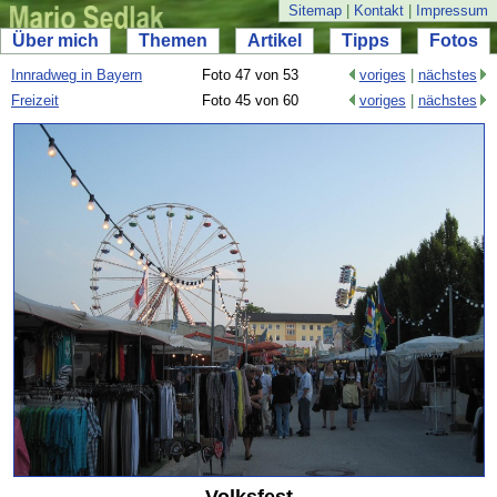
Sitemap
|
Kontakt
|
Impressum
Über mich
Themen
Artikel
Tipps
Fotos
Innradweg in Bayern
Foto 47 von 53
voriges
|
nächstes
Freizeit
Foto 45 von 60
voriges
|
nächstes