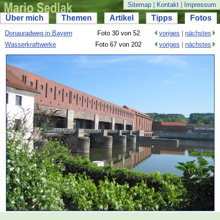
Sitemap
|
Kontakt
|
Impressum
Über mich
Themen
Artikel
Tipps
Fotos
Donauradweg in Bayern
Foto 30 von 52
voriges
|
nächstes
Wasserkraftwerke
Foto 67 von 202
voriges
|
nächstes