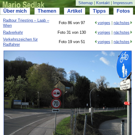
Sitemap
|
Kontakt
|
Impressum
Über mich
Themen
Artikel
Tipps
Fotos
Radtour Triesting – Laab –
Foto 86 von 97
voriges
|
nächstes
Wien
Radverkehr
Foto 31 von 130
voriges
|
nächstes
Verkehrszeichen für
Foto 19 von 51
voriges
|
nächstes
Radfahrer