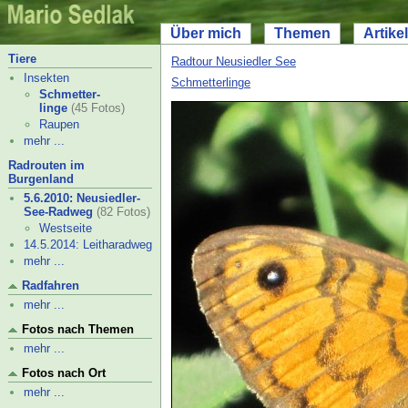
Über mich
Themen
Artikel
Tiere
Radtour Neusiedler See
Insekten
Schmetterlinge
Schmetter-
linge
(45 Fotos)
Raupen
mehr ...
Radrouten im
Burgenland
5.6.2010: Neusiedler-
See-
Radweg
(82 Fotos)
Westseite
14.5.2014: Leitharadweg
mehr ...
Radfahren
mehr ...
Fotos nach Themen
mehr ...
Fotos nach Ort
mehr ...