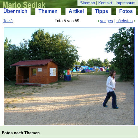
Sitemap
|
Kontakt
|
Impressum
Über mich
Themen
Artikel
Tipps
Fotos
Taizé
Foto 5 von 59
voriges
|
nächstes
Fotos nach Themen