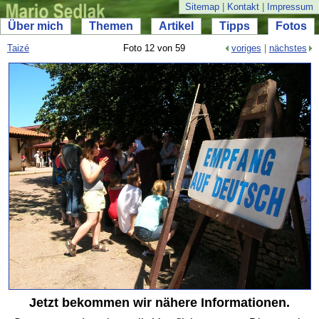
Sitemap
|
Kontakt
|
Impressum
Über mich
Themen
Artikel
Tipps
Fotos
Taizé
Foto 12 von 59
voriges
|
nächstes
Jetzt bekommen wir nähere Informationen.