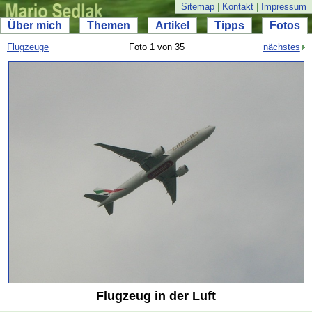
Sitemap
|
Kontakt
|
Impressum
Über mich
Themen
Artikel
Tipps
Fotos
Flugzeuge
Foto 1 von 35
nächstes
Flugzeug in der Luft