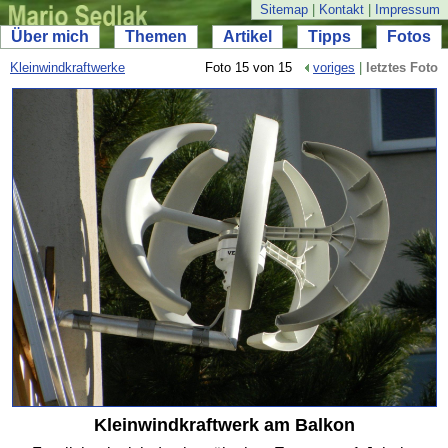
Sitemap
|
Kontakt
|
Impressum
Über mich
Themen
Artikel
Tipps
Fotos
Kleinwindkraftwerke
Foto 15 von 15
voriges
|
letztes Foto
Kleinwindkraftwerk am Balkon