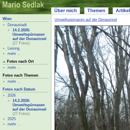
Über mich
Themen
Artikel
Wien
Umweltspürnasen auf der Donauinsel
Donaustadt
14.2.2026:
Umweltspürnasen
auf der Donauinsel
(27 Fotos)
Liesing
mehr ...
Fotos nach Ort
mehr ...
Fotos nach Themen
mehr ...
Fotos nach Datum
2026
14.2.2026:
Umweltspürnasen
auf der Donauinsel
(27 Fotos)
2025
mehr ...