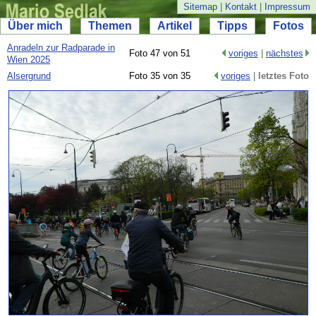
Sitemap
|
Kontakt
|
Impressum
Über mich
Themen
Artikel
Tipps
Fotos
Anradeln zur Radparade in
Foto 47 von 51
voriges
|
nächstes
Wien 2025
Alsergrund
Foto 35 von 35
voriges
|
letztes Foto