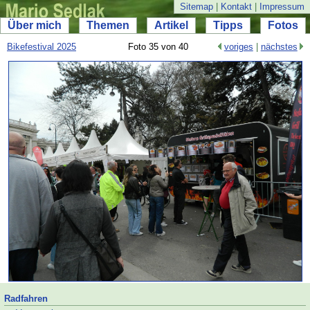
Sitemap
|
Kontakt
|
Impressum
Über mich
Themen
Artikel
Tipps
Fotos
Bikefestival 2025
Foto 35 von 40
voriges
|
nächstes
Radfahren