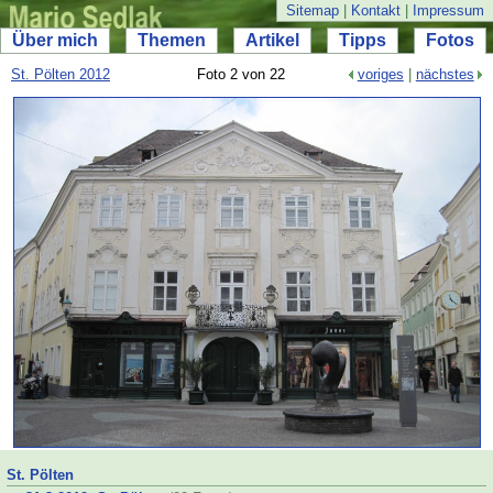
Sitemap
|
Kontakt
|
Impressum
Über mich
Themen
Artikel
Tipps
Fotos
St. Pölten 2012
Foto 2 von 22
voriges
|
nächstes
St. Pölten