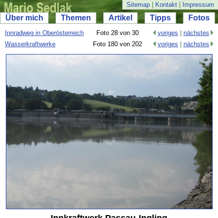
Sitemap
|
Kontakt
|
Impressum
Über mich
Themen
Artikel
Tipps
Fotos
Innradweg in Oberösterreich
Foto 28 von 30
voriges
|
nächstes
Wasserkraftwerke
Foto 180 von 202
voriges
|
nächstes