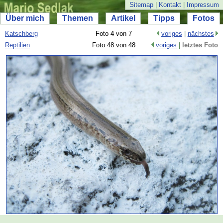
Sitemap
|
Kontakt
|
Impressum
Über mich
Themen
Artikel
Tipps
Fotos
Katschberg
Foto 4 von 7
voriges
|
nächstes
Reptilien
Foto 48 von 48
voriges
|
letztes Foto