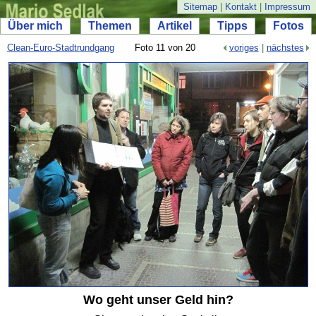
Sitemap
|
Kontakt
|
Impressum
Über mich
Themen
Artikel
Tipps
Fotos
Clean-
Euro-
Stadtrundgang
Foto 11 von 20
voriges
|
nächstes
Wo geht unser Geld hin?