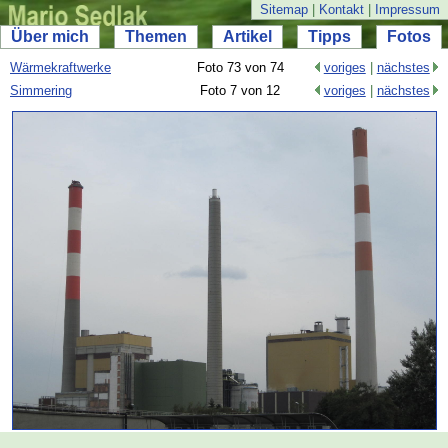
Sitemap
|
Kontakt
|
Impressum
Über mich
Themen
Artikel
Tipps
Fotos
Wärmekraftwerke
Foto 73 von 74
voriges
|
nächstes
Simmering
Foto 7 von 12
voriges
|
nächstes