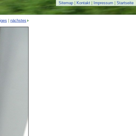
Sitemap
|
Kontakt
|
Impressum
|
Startseite
iges
|
nächstes