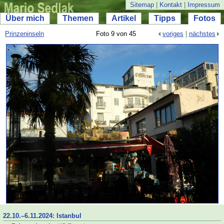
Sitemap
|
Kontakt
|
Impressum
Über mich
Themen
Artikel
Tipps
Fotos
Prinzeninseln
Foto 9 von 45
voriges
|
nächstes
22.10.–
6.11.2024: Istanbul