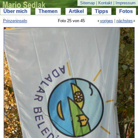
Sitemap
|
Kontakt
|
Impressum
Über mich
Themen
Artikel
Tipps
Fotos
Prinzeninseln
Foto 25 von 45
voriges
|
nächstes