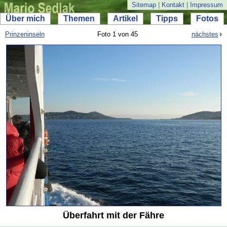
Sitemap
|
Kontakt
|
Impressum
Über mich
Themen
Artikel
Tipps
Fotos
Prinzeninseln
Foto 1 von 45
nächstes
Überfahrt mit der Fähre