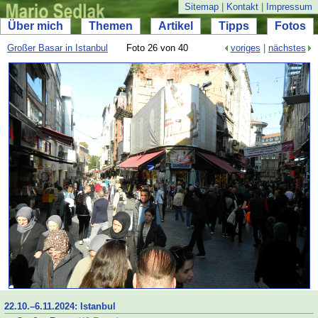
Sitemap
|
Kontakt
|
Impressum
Über mich
Themen
Artikel
Tipps
Fotos
Großer Basar in Istanbul
Foto 26 von 40
voriges
|
nächstes
22.10.–
6.11.2024: Istanbul